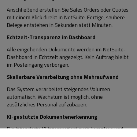
Anschließend erstellen Sie Sales Orders oder Quotes
mit einem Klick direkt in NetSuite. Fertige, saubere
Belege entstehen in Sekunden statt Minuten.
Echtzeit-Transparenz im Dashboard
Alle eingehenden Dokumente werden im NetSuite-
Dashboard in Echtzeit angezeigt. Kein Auftrag bleibt
im Posteingang verborgen.
Skalierbare Verarbeitung ohne Mehraufwand
Das System verarbeitet steigendes Volumen
automatisch. Wachstum ist möglich, ohne
zusätzliches Personal aufzubauen.
KI-gestützte Dokumentenerkennung
Die integrierte KI interpretiert auch komplexe und
uneinheitliche Bestellungen zuverlässig. Selbst