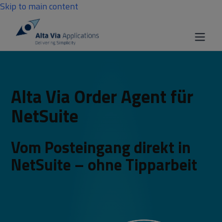
Skip to main content
Alta Via Order Agent für
NetSuite
Vom Posteingang direkt in
NetSuite – ohne Tipparbeit