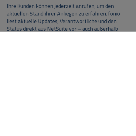
Ihre Kunden können jederzeit anrufen, um den
aktuellen Stand ihrer Anliegen zu erfahren. fonio
liest aktuelle Updates, Verantwortliche und den
Status direkt aus NetSuite vor – auch außerhalb
Ihrer Geschäftszeiten.
Gezielte Priorisierung bei dringenden Fällen
Sollte ein Kunde unzufrieden sein, kann er eine
Eskalation per Anruf auslösen. fonio erhöht
automatisch die Priorität nach Ihren Regeln und
informiert die zuständigen Verantwortlichen über
NetSuite.
Alles an einem Ort
Vergessen Sie externe Insellösungen. fonio arbeitet
über Schnittstellen direkt in Ihrem bestehenden