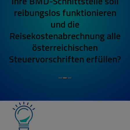
Ihre BMD-Schnittstelle soll
reibungslos funktionieren
und die
Reisekostenabrechnung alle
österreichischen
Steuervorschriften erfüllen?