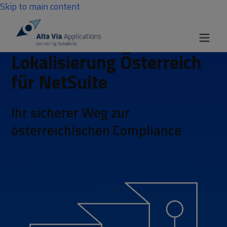
Skip to main content
Lokalisierung Österreich
für NetSuite
Ihr sicherer Weg zur
österreichischen Compliance